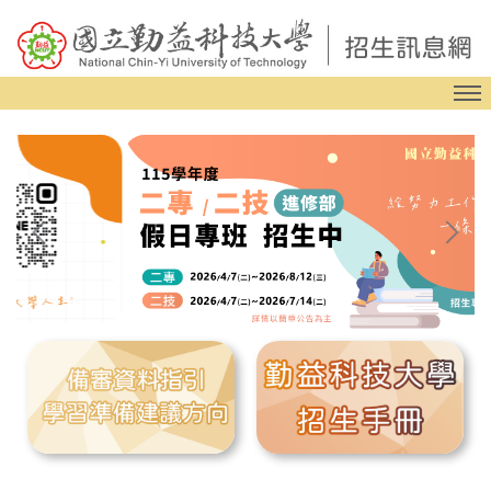
跳
到
主
要
內
容
區